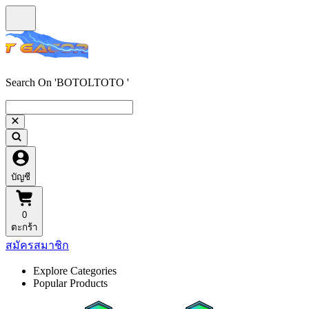
Search On 'BOTOLTOTO '
บัญชี
0
ตะกร้า
สมัครสมาชิก
Explore Categories
Popular Products