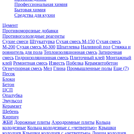
Профессиональная химия
Бытовая химия
Средства для кухни
Цемент
Противоморозные добавки
Противогололедные реагенты
Сухие смеси
Штукатурка
Сухая смесь М-150
Сухая смесь
М-200
Сухая смесь М-300
Шпатлевка
Наливной пол
Стяжка и
ровнитель для пола
Теплоизоляционная смесь
Затирочная
смесь
Гидроизоляционная смесь
Плиточный клей
Монтажный
клей
Ремонтная смесь
Известь
Побелка
Керамзитобетон
Огнеупорная смесь
Мел
Глина
Промышленные полы
Еще (7)
Песок
Блоки
Бетон
ЦСП
Опалубка
Эмульсол
Керамзит
Щебень
Кирпич
ЖБИ
Дорожные плиты
Аэродромные плиты
Кольца
колодезные
Кольца колодезные с «четвертью»
Крышки
колодцев
Крышки колодцев с «четвертью»
Днища колодцев