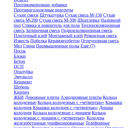
Противоморозные добавки
Противогололедные реагенты
Сухие смеси
Штукатурка
Сухая смесь М-150
Сухая
смесь М-200
Сухая смесь М-300
Шпатлевка
Наливной
пол
Стяжка и ровнитель для пола
Теплоизоляционная
смесь
Затирочная смесь
Гидроизоляционная смесь
Плиточный клей
Монтажный клей
Ремонтная смесь
Известь
Побелка
Керамзитобетон
Огнеупорная смесь
Мел
Глина
Промышленные полы
Еще (7)
Песок
Блоки
Бетон
ЦСП
Опалубка
Эмульсол
Керамзит
Щебень
Кирпич
ЖБИ
Дорожные плиты
Аэродромные плиты
Кольца
колодезные
Кольца колодезные с «четвертью»
Крышки
колодцев
Крышки колодцев с «четвертью»
Днища
колодцев
Кольца колодезные с днищем
Кольца
колодезные с днищем с «четвертью»
Колодцы
железобетонные унифицированные
Телефонные