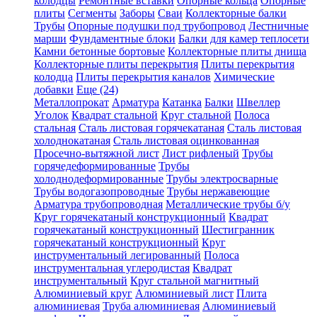
колодцы
Ремонтные вставки
Опорные кольца
Опорные
плиты
Сегменты
Заборы
Сваи
Коллекторные балки
Трубы
Опорные подушки под трубопровод
Лестничные
марши
Фундаментные блоки
Балки для камер теплосети
Камни бетонные бортовые
Коллекторные плиты днища
Коллекторные плиты перекрытия
Плиты перекрытия
колодца
Плиты перекрытия каналов
Химические
добавки
Еще (24)
Металлопрокат
Арматура
Катанка
Балки
Швеллер
Уголок
Квадрат стальной
Круг стальной
Полоса
стальная
Сталь листовая горячекатаная
Сталь листовая
холоднокатаная
Сталь листовая оцинкованная
Просечно-вытяжной лист
Лист рифленый
Трубы
горячедеформированные
Трубы
холоднодеформированные
Трубы электросварные
Трубы водогазопроводные
Трубы нержавеющие
Арматура трубопроводная
Металлические трубы б/у
Круг горячекатаный конструкционный
Квадрат
горячекатаный конструкционный
Шестигранник
горячекатаный конструкционный
Круг
инструментальный легированный
Полоса
инструментальная углеродистая
Квадрат
инструментальный
Круг стальной магнитный
Алюминиевый круг
Алюминиевый лист
Плита
алюминиевая
Труба алюминиевая
Алюминиевый