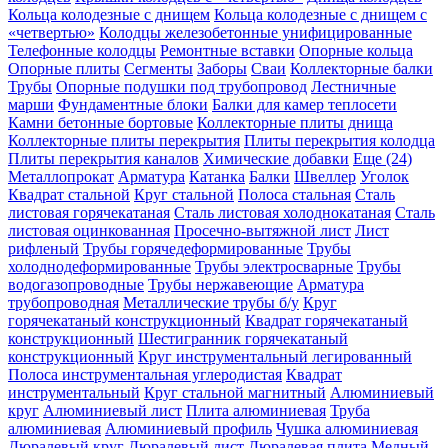
Кольца колодезные с днищем
Кольца колодезные с днищем с
«четвертью»
Колодцы железобетонные унифицированные
Телефонные колодцы
Ремонтные вставки
Опорные кольца
Опорные плиты
Сегменты
Заборы
Сваи
Коллекторные балки
Трубы
Опорные подушки под трубопровод
Лестничные
марши
Фундаментные блоки
Балки для камер теплосети
Камни бетонные бортовые
Коллекторные плиты днища
Коллекторные плиты перекрытия
Плиты перекрытия колодца
Плиты перекрытия каналов
Химические добавки
Еще (24)
Металлопрокат
Арматура
Катанка
Балки
Швеллер
Уголок
Квадрат стальной
Круг стальной
Полоса стальная
Сталь
листовая горячекатаная
Сталь листовая холоднокатаная
Сталь
листовая оцинкованная
Просечно-вытяжной лист
Лист
рифленый
Трубы горячедеформированные
Трубы
холоднодеформированные
Трубы электросварные
Трубы
водогазопроводные
Трубы нержавеющие
Арматура
трубопроводная
Металлические трубы б/у
Круг
горячекатаный конструкционный
Квадрат горячекатаный
конструкционный
Шестигранник горячекатаный
конструкционный
Круг инструментальный легированный
Полоса инструментальная углеродистая
Квадрат
инструментальный
Круг стальной магнитный
Алюминиевый
круг
Алюминиевый лист
Плита алюминиевая
Труба
алюминиевая
Алюминиевый профиль
Чушка алюминиевая
Дюралевый круг
Дюралевый лист
Дюралевая плита
Медный