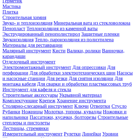
Герметик
Мастика
Плитка
Строительная химия
Звуко- и теплоизоляция
Минеральная вата из стекловолокна
Пенопласт
Теплоизоляция из каменной ваты
Экструдированный пенополистирол
Защитные пленки
Звукоизоляция
Тепло- пароизоляция из полиэтилена
Материалы для реставрации
Малярный инструмент
Кисти
Валики, ролики
Ванночки,
карандаши
Отделочный инструмент
Электромонтажный инструмент
Для опрессовки
Для
перфорации
Для обработки электротехнических шин
Насосы
и насосные станции
Для резки
Для снятия изоляции
Для
монтажа кабеля
Для сварки и обработки пластмассовых труб
Инструмент для кафеля и стекла
Строительные аксессуары
Укрывной материал
Комплектующие
Крепеж
Хранение инструмента
Столярно-слесарный инструмент
Ключи
Отвертки
Стусло
Рубанки
Ножницы
Молотки, топоры, кувалды
Ножовки и
напильники
Пассатижи, кусачки, болторезы
Строительные
степлеры и пистолеты
Лестницы, стремянки
Измерительный инструмент
Рулетки
Линейки
Уровни