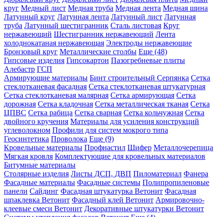
круг
Медный лист
Медная труба
Медная лента
Медная шина
Латунный круг
Латунная лента
Латунный лист
Латунная
труба
Латунный шестигранник
Сталь листовая
Круг
нержавеющий
Шестигранник нержавеющий
Лента
холоднокатаная нержавеющая
Электроды нержавеющие
Бронзовый круг
Металлические столбы
Еще (48)
Гипсовые изделия
Гипсокартон
Пазогребневые плиты
Алебастр
ГСП
Армирующие материалы
Бинт строительный Серпянка
Сетка
стеклотканевая фасадная
Сетка стеклотканевая штукатурная
Сетка стеклотканевая малярная
Сетка армирующая
Сетка
дорожная
Сетка кладочная
Сетка металлическая тканая
Сетка
ЦПВС
Сетка рабица
Сетка сварная
Сетка кольчужная
Сетка
двойного кручения
Материалы для усиления конструкций
углеволокном
Профили для систем мокрого типа
Геосинтетика
Проволока
Еще (9)
Кровельные материалы
Профнастил
Шифер
Металлочерепица
Мягкая кровля
Комплектующие для кровельных материалов
Битумные материалы
Столярные изделия
Листы ДСП, ДВП
Пиломатериал
Фанера
Фасадные материалы
Фасадные системы
Полипропиленовые
панели
Сайдинг
Фасадная штукатурка Ветонит
Фасадная
шпаклевка Ветонит
Фасадный клей Ветонит
Армировочно-
клеевые смеси Ветонит
Декоративные штукатурки Ветонит