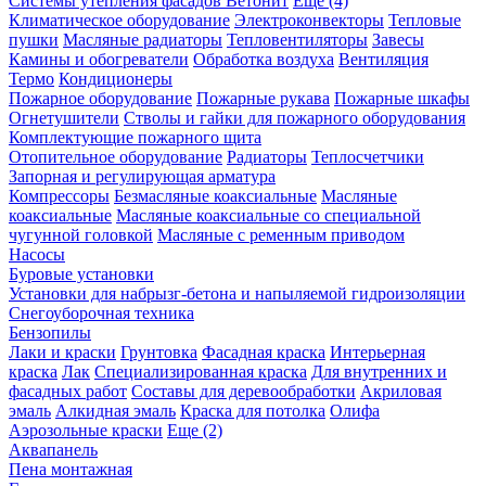
Системы утепления фасадов Ветонит
Еще (4)
Климатическое оборудование
Электроконвекторы
Тепловые
пушки
Масляные радиаторы
Тепловентиляторы
Завесы
Камины и обогреватели
Обработка воздуха
Вентиляция
Термо
Кондиционеры
Пожарное оборудование
Пожарные рукава
Пожарные шкафы
Огнетушители
Стволы и гайки для пожарного оборудования
Комплектующие пожарного щита
Отопительное оборудование
Радиаторы
Теплосчетчики
Запорная и регулирующая арматура
Компрессоры
Безмасляные коаксиальные
Масляные
коаксиальные
Масляные коаксиальные со специальной
чугунной головкой
Масляные с ременным приводом
Насосы
Буровые установки
Установки для набрызг-бетона и напыляемой гидроизоляции
Снегоуборочная техника
Бензопилы
Лаки и краски
Грунтовка
Фасадная краска
Интерьерная
краска
Лак
Специализированная краска
Для внутренних и
фасадных работ
Составы для деревообработки
Акриловая
эмаль
Алкидная эмаль
Краска для потолка
Олифа
Аэрозольные краски
Еще (2)
Аквапанель
Пена монтажная