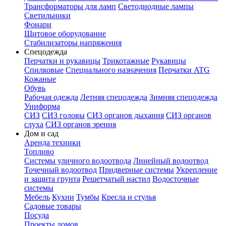
Трансформаторы для ламп
Светодиодные лампы
Светильники
Фонари
Щитовое оборудование
Стабилизаторы напряжения
Спецодежда
Перчатки и рукавицы
Трикотажные
Рукавицы
Спилковые
Специального назначения
Перчатки ATG
Кожаные
Обувь
Рабочая одежда
Летняя спецодежда
Зимняя спецодежда
Униформа
СИЗ
СИЗ головы
СИЗ органов дыхания
СИЗ органов
слуха
СИЗ органов зрения
Дом и сад
Аренда техники
Топливо
Системы уличного водоотвода
Линейный водоотвод
Точечный водоотвод
Придверные системы
Укрепление
и защита грунта
Решетчатый настил
Водосточные
системы
Мебель
Кухни
Тумбы
Кресла и стулья
Садовые товары
Посуда
Проекты домов