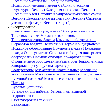
Фасадные материалы
Фасадные системы
Полипропиленовые панели
Сайдинг
Фасадная
штукатурка Ветонит
Фасадная шпаклевка Ветонит
Фасадный клей Ветонит
Армировочно-клеевые смеси
Ветонит
Декоративные штукатурки Ветонит
Системы
утепления фасадов Ветонит
Еще (4)
Оборудование
Климатическое оборудование
Электроконвекторы
Тепловые пушки
Масляные радиаторы
Тепловентиляторы
Завесы
Камины и обогреватели
Обработка воздуха
Вентиляция
Термо
Кондиционеры
Пожарное оборудование
Пожарные рукава
Пожарные
шкафы
Огнетушители
Стволы и гайки для пожарного
оборудования
Комплектующие пожарного щита
Отопительное оборудование
Радиаторы
Теплосчетчики
Запорная и регулирующая арматура
Компрессоры
Безмасляные коаксиальные
Масляные
коаксиальные
Масляные коаксиальные со специальной
чугунной головкой
Масляные с ременным приводом
Насосы
Буровые установки
Установки для набрызг-бетона и напыляемой
гидроизоляции
Снегоуборочная техника
Бензопилы