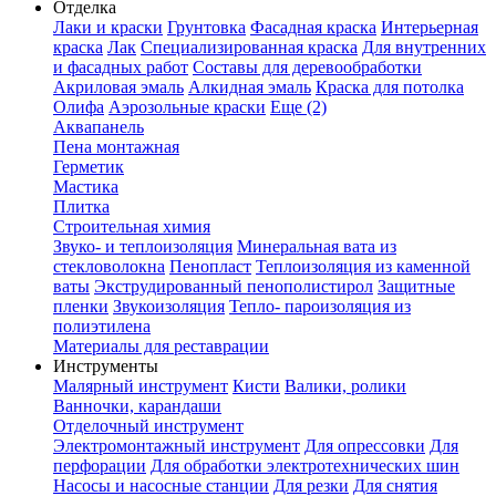
Отделка
Лаки и краски
Грунтовка
Фасадная краска
Интерьерная
краска
Лак
Специализированная краска
Для внутренних
и фасадных работ
Составы для деревообработки
Акриловая эмаль
Алкидная эмаль
Краска для потолка
Олифа
Аэрозольные краски
Еще (2)
Аквапанель
Пена монтажная
Герметик
Мастика
Плитка
Строительная химия
Звуко- и теплоизоляция
Минеральная вата из
стекловолокна
Пенопласт
Теплоизоляция из каменной
ваты
Экструдированный пенополистирол
Защитные
пленки
Звукоизоляция
Тепло- пароизоляция из
полиэтилена
Материалы для реставрации
Инструменты
Малярный инструмент
Кисти
Валики, ролики
Ванночки, карандаши
Отделочный инструмент
Электромонтажный инструмент
Для опрессовки
Для
перфорации
Для обработки электротехнических шин
Насосы и насосные станции
Для резки
Для снятия