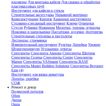
изоляции
Для монтажа кабеля
Для сварки и обработки
пластмассовых труб
Инструмент для кафеля и стекла
Строительные аксессуары
Укрывной материал
Комплектующие
Крепеж
Хранение инструмента
Столярно-слесарный инструмент
Ключи
Отвертки
Стусло
Рубанки
Ножницы
Молотки, топоры, кувалды
Ножовки и напильники
Пассатижи, кусачки, болторезы
Строительные степлеры и пистолеты
Лестницы, стремянки
Измерительный инструмент
Рулетки
Линейки
Уровни
Штангенциркули
Угольники, отвесы
Спецленты
Спецлента Авиора
Спецленты Шитрок
Спецленты Селена
Спецленты Сопро
Спецленты
Мапеи
Спецленты VASmann
Спецленты BASF
Спецленты Master Builders Solutions
Спецленты Ветонит
Еще (4)
Инструмент для вязки арматуры
Лопаты, скребки
СОЖ
Ремонт и декор
Подвесной потолок
Обои
Двери
Окна