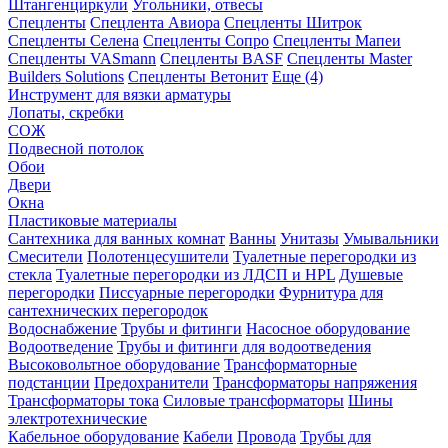
Штангенциркули
Угольники, отвесы
Спецленты
Спецлента Авиора
Спецленты Шитрок
Спецленты Селена
Спецленты Сопро
Спецленты Мапеи
Спецленты VASmann
Спецленты BASF
Спецленты Master
Builders Solutions
Спецленты Ветонит
Еще (4)
Инструмент для вязки арматуры
Лопаты, скребки
СОЖ
Подвесной потолок
Обои
Двери
Окна
Пластиковые материалы
Сантехника для ванных комнат
Ванны
Унитазы
Умывальники
Смесители
Полотенцесушители
Туалетные перегородки из
стекла
Туалетные перегородки из ЛДСП и HPL
Душевые
перегородки
Писсуарные перегородки
Фурнитура для
сантехнических перегородок
Водоснабжение
Трубы и фитинги
Насосное оборудование
Водоотведение
Трубы и фитинги для водоотведения
Высоковольтное оборудование
Трансформаторные
подстанции
Предохранители
Трансформаторы напряжения
Трансформаторы тока
Силовые трансформаторы
Шины
электротехнические
Кабельное оборудование
Кабели
Провода
Трубы для