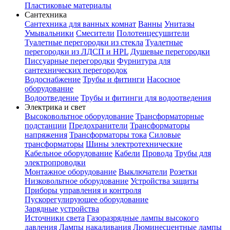
Пластиковые материалы
Сантехника
Сантехника для ванных комнат
Ванны
Унитазы
Умывальники
Смесители
Полотенцесушители
Туалетные перегородки из стекла
Туалетные
перегородки из ЛДСП и HPL
Душевые перегородки
Писсуарные перегородки
Фурнитура для
сантехнических перегородок
Водоснабжение
Трубы и фитинги
Насосное
оборудование
Водоотведение
Трубы и фитинги для водоотведения
Электрика и свет
Высоковольтное оборудование
Трансформаторные
подстанции
Предохранители
Трансформаторы
напряжения
Трансформаторы тока
Силовые
трансформаторы
Шины электротехнические
Кабельное оборудование
Кабели
Провода
Трубы для
электропроводки
Монтажное оборудование
Выключатели
Розетки
Низковольтное оборудование
Устройства защиты
Приборы управления и контроля
Пускорегулирующее оборудование
Зарядные устройства
Источники света
Газоразрядные лампы высокого
давления
Лампы накаливания
Люминесцентные лампы