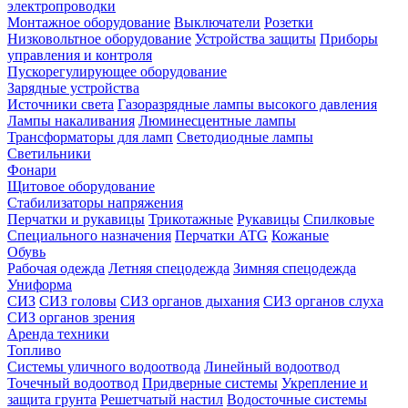
электропроводки
Монтажное оборудование
Выключатели
Розетки
Низковольтное оборудование
Устройства защиты
Приборы
управления и контроля
Пускорегулирующее оборудование
Зарядные устройства
Источники света
Газоразрядные лампы высокого давления
Лампы накаливания
Люминесцентные лампы
Трансформаторы для ламп
Светодиодные лампы
Светильники
Фонари
Щитовое оборудование
Стабилизаторы напряжения
Перчатки и рукавицы
Трикотажные
Рукавицы
Спилковые
Специального назначения
Перчатки ATG
Кожаные
Обувь
Рабочая одежда
Летняя спецодежда
Зимняя спецодежда
Униформа
СИЗ
СИЗ головы
СИЗ органов дыхания
СИЗ органов слуха
СИЗ органов зрения
Аренда техники
Топливо
Системы уличного водоотвода
Линейный водоотвод
Точечный водоотвод
Придверные системы
Укрепление и
защита грунта
Решетчатый настил
Водосточные системы