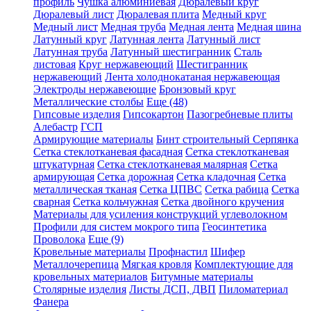
профиль
Чушка алюминиевая
Дюралевый круг
Дюралевый лист
Дюралевая плита
Медный круг
Медный лист
Медная труба
Медная лента
Медная шина
Латунный круг
Латунная лента
Латунный лист
Латунная труба
Латунный шестигранник
Сталь
листовая
Круг нержавеющий
Шестигранник
нержавеющий
Лента холоднокатаная нержавеющая
Электроды нержавеющие
Бронзовый круг
Металлические столбы
Еще (48)
Гипсовые изделия
Гипсокартон
Пазогребневые плиты
Алебастр
ГСП
Армирующие материалы
Бинт строительный Серпянка
Сетка стеклотканевая фасадная
Сетка стеклотканевая
штукатурная
Сетка стеклотканевая малярная
Сетка
армирующая
Сетка дорожная
Сетка кладочная
Сетка
металлическая тканая
Сетка ЦПВС
Сетка рабица
Сетка
сварная
Сетка кольчужная
Сетка двойного кручения
Материалы для усиления конструкций углеволокном
Профили для систем мокрого типа
Геосинтетика
Проволока
Еще (9)
Кровельные материалы
Профнастил
Шифер
Металлочерепица
Мягкая кровля
Комплектующие для
кровельных материалов
Битумные материалы
Столярные изделия
Листы ДСП, ДВП
Пиломатериал
Фанера