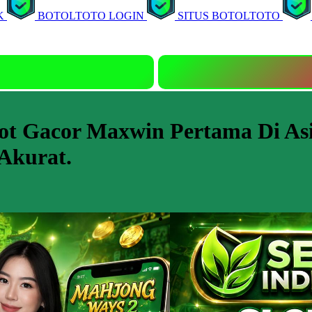
K
BOTOLTOTO LOGIN
SITUS BOTOLTOTO
t Gacor Maxwin Pertama Di As
Akurat.