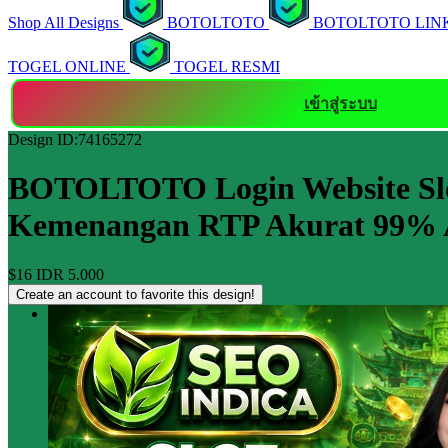
Shop All Designs
BOTOLTOTO
BOTOLTOTO LIN
TOGEL ONLINE
TOGEL RESMI
เข้าสู่ระบบ
Design ID:74165272
BOTOLTOTO Login Website Slo
Kemenangan RTP Akurat 99% 
$16
IDR 5.000
Create an account to favorite this design!