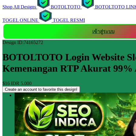
Shop All Designs
BOTOLTOTO
BOTOLTOTO LIN
TOGEL ONLINE
TOGEL RESMI
เข้าสู่ระบบ
Design ID:74165272
BOTOLTOTO Login Website Slo
Kemenangan RTP Akurat 99% 
$16
IDR 5.000
Create an account to favorite this design!