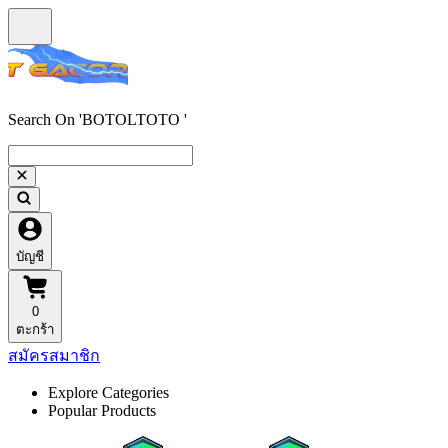
Search On 'BOTOLTOTO '
บัญชี
0
ตะกร้า
สมัครสมาชิก
Explore Categories
Popular Products