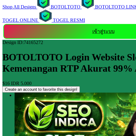
Shop All Designs
BOTOLTOTO
BOTOLTOTO LIN
TOGEL ONLINE
TOGEL RESMI
เข้าสู่ระบบ
Design ID:74165272
BOTOLTOTO Login Website Slo
Kemenangan RTP Akurat 99% 
$16
IDR 5.000
Create an account to favorite this design!