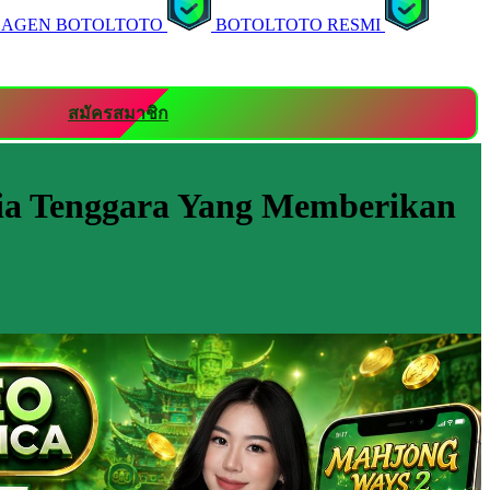
AGEN BOTOLTOTO
BOTOLTOTO RESMI
สมัครสมาชิก
ia Tenggara Yang Memberikan