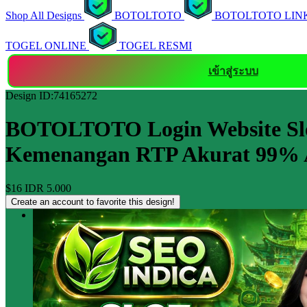
Shop All Designs
BOTOLTOTO
BOTOLTOTO LIN
TOGEL ONLINE
TOGEL RESMI
เข้าสู่ระบบ
Design ID:74165272
BOTOLTOTO Login Website Slo
Kemenangan RTP Akurat 99% 
$16
IDR 5.000
Create an account to favorite this design!