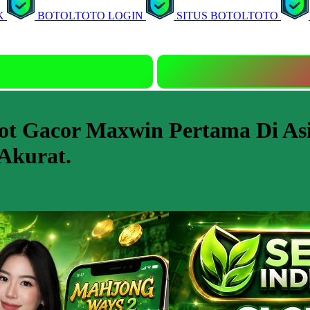
K
BOTOLTOTO LOGIN
SITUS BOTOLTOTO
t Gacor Maxwin Pertama Di As
Akurat.