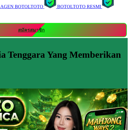
AGEN BOTOLTOTO
BOTOLTOTO RESMI
สมัครสมาชิก
ia Tenggara Yang Memberikan