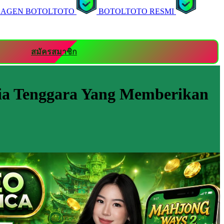
AGEN BOTOLTOTO
BOTOLTOTO RESMI
สมัครสมาชิก
ia Tenggara Yang Memberikan