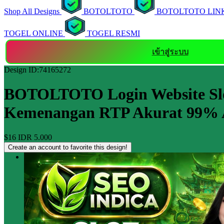
Shop All Designs
BOTOLTOTO
BOTOLTOTO LIN
TOGEL ONLINE
TOGEL RESMI
เข้าสู่ระบบ
Design ID:74165272
BOTOLTOTO Login Website Slo
Kemenangan RTP Akurat 99% 
$16
IDR 5.000
Create an account to favorite this design!