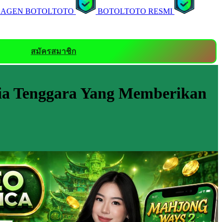
AGEN BOTOLTOTO
BOTOLTOTO RESMI
สมัครสมาชิก
ia Tenggara Yang Memberikan