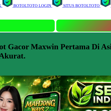
K
BOTOLTOTO LOGIN
SITUS BOTOLTOTO
t Gacor Maxwin Pertama Di As
Akurat.