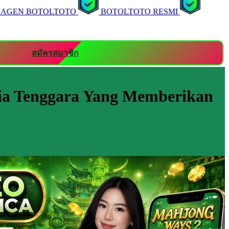
AGEN BOTOLTOTO
BOTOLTOTO RESMI
สมัครสมาชิก
ia Tenggara Yang Memberikan