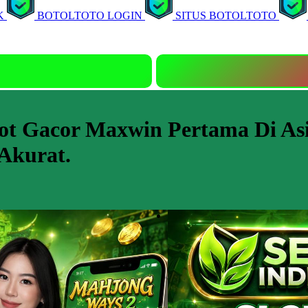
K
BOTOLTOTO LOGIN
SITUS BOTOLTOTO
t Gacor Maxwin Pertama Di As
Akurat.