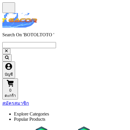
Search On 'BOTOLTOTO '
บัญชี
0
ตะกร้า
สมัครสมาชิก
Explore Categories
Popular Products