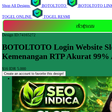
Shop All Designs
BOTOLTOTO
BOTOLTOTO LIN
TOGEL ONLINE
TOGEL RESMI
เข้าสู่ระบบ
Design ID:74165272
BOTOLTOTO Login Website Slo
Kemenangan RTP Akurat 99% 
$16
IDR 5.000
Create an account to favorite this design!