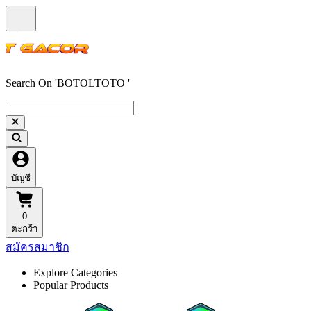
Search On 'BOTOLTOTO '
บัญชี
0
ตะกร้า
สมัครสมาชิก
Explore Categories
Popular Products