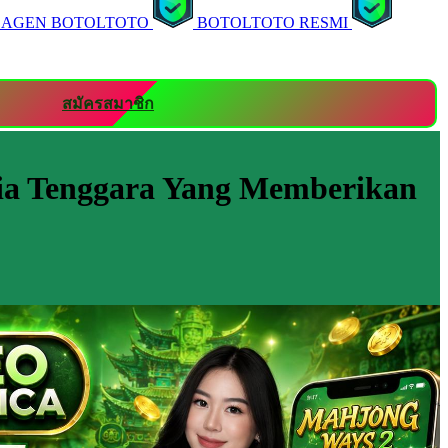
AGEN BOTOLTOTO
BOTOLTOTO RESMI
สมัครสมาชิก
ia Tenggara Yang Memberikan