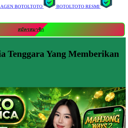
AGEN BOTOLTOTO
BOTOLTOTO RESMI
สมัครสมาชิก
ia Tenggara Yang Memberikan