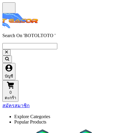
Search On 'BOTOLTOTO '
บัญชี
0
ตะกร้า
สมัครสมาชิก
Explore Categories
Popular Products