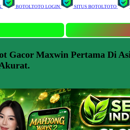
K
BOTOLTOTO LOGIN
SITUS BOTOLTOTO
t Gacor Maxwin Pertama Di As
Akurat.